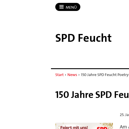
MENÜ
SPD Feucht
Start
›
News
›
150 Jahre SPD Feucht Poetr
150 Jahre SPD Fe
25. J
Am A