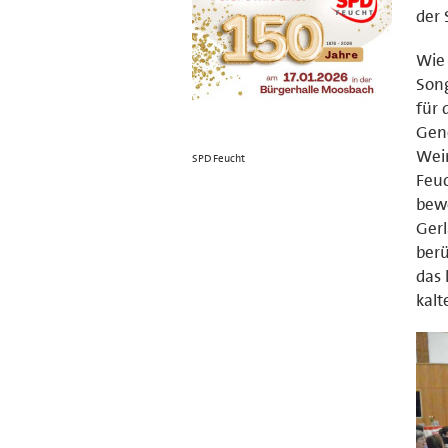
der 
Wie 
Song
für 
Gene
Wein
SPD Feucht
Feuc
bewe
Gerl
berü
das 
kalt