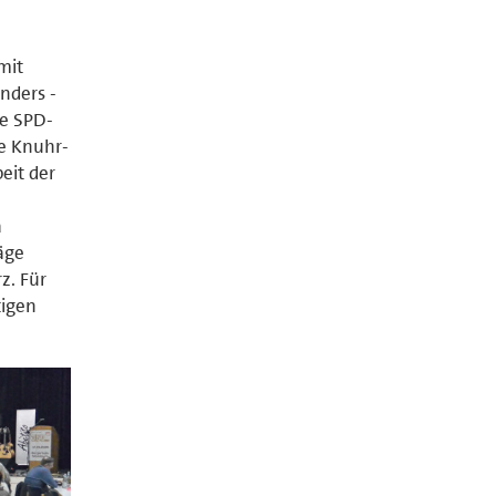
mit
nders -
e SPD-
ne Knuhr-
eit der
a
räge
z. Für
tigen