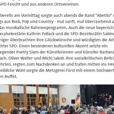
SPD Feucht und aus anderen Ortsvereinen.
bereits am Vormittag sorgte auch abends die Band "Abetito" 
s aus Rock, Pop und Country - mal sanft, mal überraschend a
das musikalische Rahmenprogramm. Auch die neue bayerisch
ralsekretärin Kathrin Pollack und die SPD-Bezirksrätin Sabi
iger überbrachten ihre Glückwünsche und würdigten die Arb
hter SPD. Einen besonderen kulturellen Akzent setzte ein
gender Poetry Slam der Künstlerinnen und Künstler Barbar
ach, Oliver Walter und Michl Jakob. Ihre sozialkritischen Beit
hrten, regten zum Nachdenken an und trafen mitten ins Her
leibliche Wohl sorgte die Metzgerei Fürst mit einem hochwer
en Buffet.