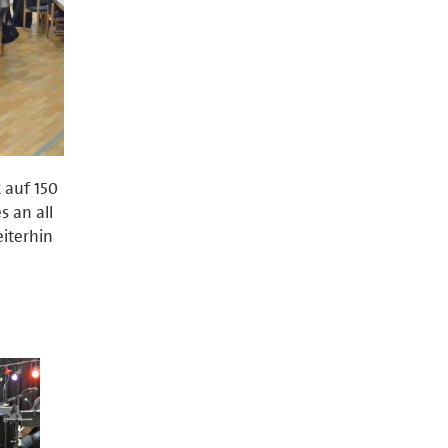
 auf 150
 an all
iterhin