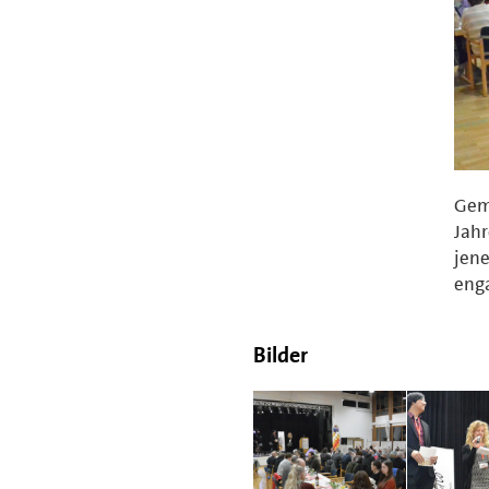
Geme
Jahr
jene
enga
Bilder