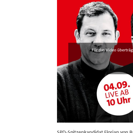
Für das Video überträg
SPD-Spitzenkandidat Florian von B