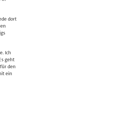
ede dort
ren
igs
e. Ich
Es geht
für den
it ein